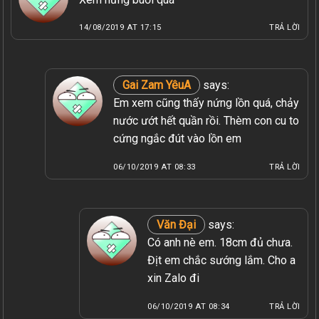
14/08/2019 AT 17:15
TRẢ LỜI
Gai Zam YêuA
says:
Em xem cũng thấy nứng lồn quá, chảy
nước ướt hết quần rồi. Thèm con cu to
cứng ngắc đút vào lồn em
06/10/2019 AT 08:33
TRẢ LỜI
Văn Đại
says:
Có anh nè em. 18cm đủ chưa.
Địt em chắc sướng lắm. Cho a
xin Zalo đi
06/10/2019 AT 08:34
TRẢ LỜI