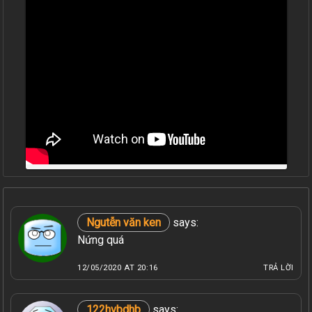
Ngutễn văn ken
says:
Nứng quá
12/05/2020 AT 20:16
TRẢ LỜI
122hvbdhb
says: