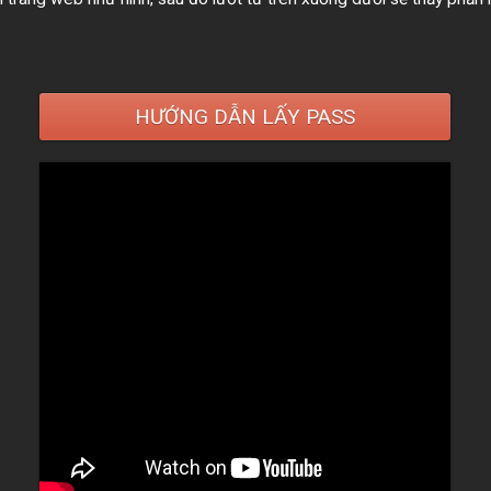
HƯỚNG DẪN LẤY PASS