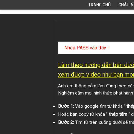
Skip
TRANG CHỦ
CHÂU Á
to
content
Làm theo hướng dẫn bên dưới
xem được video như bạn mo
Anh em thông cảm làm đúng theo các 
Nghiêm cấm mọi hình thức phát hành
Bước 1:
Vào google tìm từ khóa ”
thé
Hoặc bạn copy từ khóa ”
thép tấm
“ d
Bước 2:
Tìm từ trên xuống dưới sẽ thấ