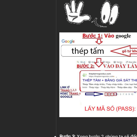
Bước 3:
Xong bước 2 chúng ta sẽ đến 