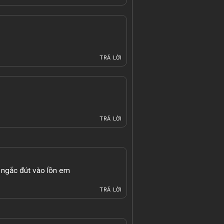
TRẢ LỜI
TRẢ LỜI
 ngắc đút vào lồn em
TRẢ LỜI