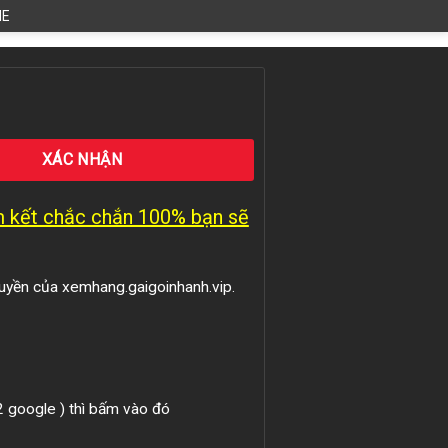
HE
am kết chắc chắn 100% bạn sẽ
uyền của xemhang.gaigoinhanh.vip.
 2 google ) thì bấm vào đó