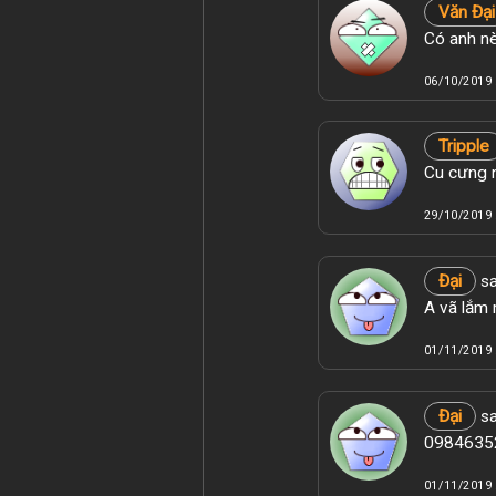
Văn Đại
Có anh nè
06/10/2019 
Tripple
Cu cưng n
29/10/2019 
Đại
sa
A vã lắm 
01/11/2019 
Đại
sa
09846352
01/11/2019 