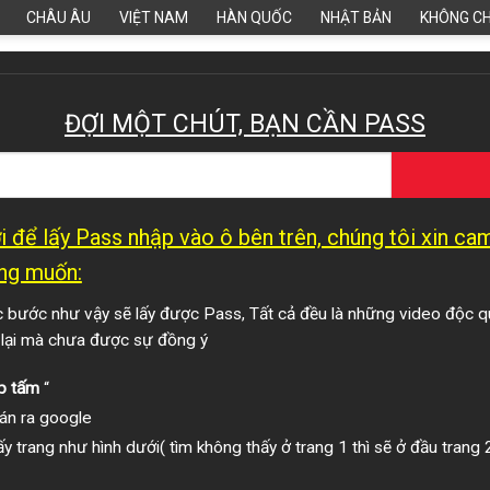
CHÂU ÂU
VIỆT NAM
HÀN QUỐC
NHẬT BẢN
KHÔNG C
ĐỢI MỘT CHÚT, BẠN CẦN PASS
 để lấy Pass nhập vào ô bên trên, chúng tôi xin c
ng muốn:
bước như vậy sẽ lấy được Pass, Tất cả đều là những video độc q
 lại mà chưa được sự đồng ý
p tấm
“
án ra google
y trang như hình dưới( tìm không thấy ở trang 1 thì sẽ ở đầu trang