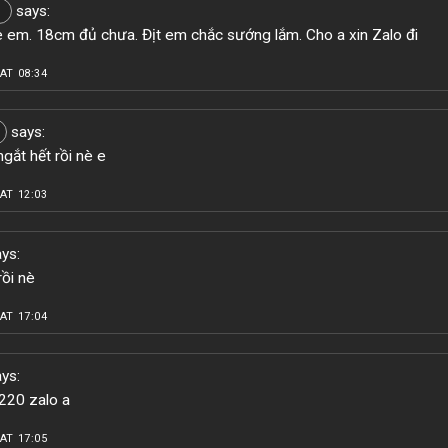
says:
 em. 18cm đủ chưa. Địt em chắc sướng lắm. Cho a xin Zalo đi
AT 08:34
says:
gắt hết rồi nè e
AT 12:03
ys:
rồi nè
AT 17:04
ys:
20 zalo a
AT 17:05