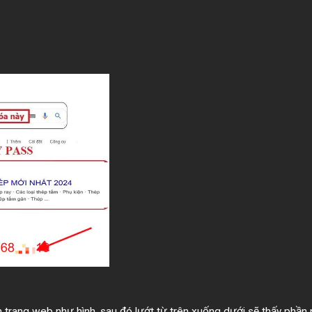
trang web như hình, sau đó lướt từ trên xuống dưới sẽ thấy phần