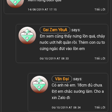
14/08/2019 AT 17:15
TRẢ LỜI
Gai Zam YêuA
says:
Em xem cũng thấy nứng lồn quá, chảy
nước ướt hết quần rồi. Thèm con cu to
cứng ngắc đút vào lồn em
06/10/2019 AT 08:33
TRẢ LỜI
Văn Đại
says:
Có anh nè em. 18cm đủ chưa.
Địt em chắc sướng lắm. Cho a
xin Zalo đi
06/10/2019 AT 08:34
TRẢ LỜI