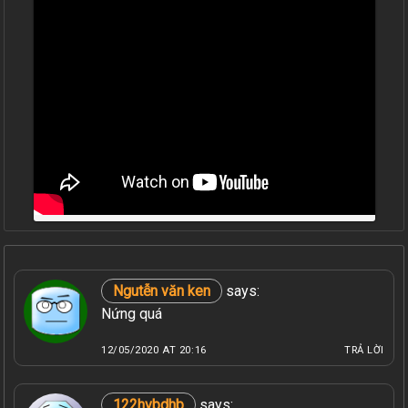
Ngutễn văn ken
says:
Nứng quá
12/05/2020 AT 20:16
TRẢ LỜI
122hvbdhb
says: